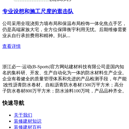
专业设想和施工尺度的逛击队
公司采用全现浇剪力墙布局和保温布局粉饰一体化焦点手艺，
仍是高端家族大宅，全方位保障衡宇利用无忧。后期维修需要
业从自行承担费用和精神。到从...
查看详情
浙江必一·运动(B-Sports)官方网站建材科技有限公司是国内知
名的集科研、开发、生产自动化为一体的防水材料生产企业。
企业有着健全的质量管理体系和先进的产品检测手段，年产能
∶改性沥青防水卷材、自粘沥青防水卷材1500万平方米；高分
子防水卷材800万平方米；防水涂料100万吨，产品品种齐全。
快速导航
关于我们
装修建材知识
装修建材百科