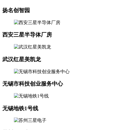
扬名创智园
西安三星半导体厂房
武汉红星美凯龙
无锡市科技创业服务中心
无锡地铁1号线