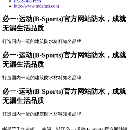
0572-3089555
http://www.mdzhps.com
必一·运动(B-Sports)官方网站防水，成就
无漏生活品质
打造国内一流的建筑防水材料知名品牌
必一·运动(B-Sports)官方网站防水，成就
无漏生活品质
打造国内一流的建筑防水材料知名品牌
必一·运动(B-Sports)官方网站防水，成就
无漏生活品质
打造国内一流的建筑防水材料知名品牌
崛起于千年古镇-----南浔，浙江必一·运动(B-Sports)官方网站建